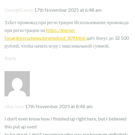
GeorgeCewly
17th November 2025 at 6:48 am
1хБет промокод при регистрации Использование промокода
при регистрации на
https://gorod-
fonarikov.ru/news/promokod_309.html
даёт бонус до 32 500
рублей, чтобы начать игру с максимальной суммой.
Reply
situs toto
17th November 2025 at 8:48 am
I don’t even know how I finished up right here, but I believed
this put up used
to be great. I don’t recognize who you are however definitely