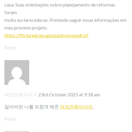
casa. Suas orientações sobre planejamento de reformas
foram
muito esclarecedoras. Pretendo seguir essas informações em
meu próximo projeto.
https://Picturegram.app/pedrojoopedro0
Reply
여성전용마사지
23rd October 2025 at 9:18 am
잃어버린 나를 되찾게 해준
여성전용마사지
.
Reply